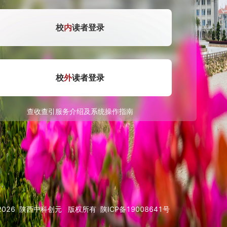
校
内
读者登录
校
外
读者登录
查收查引服务介绍及系统操作指南
2026
陕西中科创元
版权所有
陕ICP备19008641号